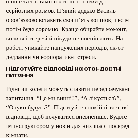
олів’є та тостами ніхто не готовий до
серйозних розмов. П’яний дядько Василь
обов’язково вставить свої п’ять копійок, і всім
потім буде соромно. Краще обирайте момент,
коли всі тверезі й нікуди не поспішають. На
роботі уникайте напружених періодів, як-от
дедлайни чи корпоративні стреси.
Підготуйте відповіді на стандартні
питання
Рідні чи колеги можуть ставити передбачувані
запитання: “Це ми винні?”, “А лікується?”,
“Онуки будуть?”. Підготуйте спокійні та чіткі
відповіді, щоб почуватися впевненіше. Будьте
їм інструктором у новій для них шафі посеред
кімнати.