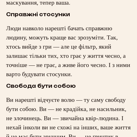
маскування, тепер ваша.
Справжні стосунки
Люди навколо нарешті бачать справжню
людину, можуть краще вас зрозуміти. Так,
хтось вийде з гри — але це фільтр, який
залишає тільки тих, хто грає у життя чесно, а
точніше — не грає, а живе його чесно. І з ними
варто будувати стосунки.
Свобода бути собою
Ви нарешті відчуєте волю — ту саму свободу
бути собою. Ви — не крадійка, не насильник,
не злочинець. Ви — звичайна квір-людина. І
нехай інколи ви не схожі на інших, ваше життя
й не має бути зручним. Ви — не гвинтик в