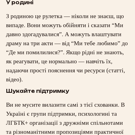
У родині
З родиною це рулетка — ніколи не знаєш, що
випаде. Вони можуть обійняти і сказати “Ми
давно здогадувалися”. А можуть влаштувати
драму на три акти — від “Ми тебе любимо” до
“Де ми помилилися?”. Якщо рідні не знають,
як реагувати, це нормально — навчіть їх,
надаючи прості пояснення чи ресурси (статті,
відео).
Шукайте підтримку
Ви не мусите вилазити самі з тієї схованки. В
Україні є групи підтримки, психологині та
ЛГБТК+ організації з дружніми спільнотами
та різноманітними пропозиціями практичної